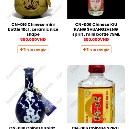
CN-016 Chinese mini
CN-006 Chinese KIU
bottle 10cl , ceramic nice
KANG SHUANGZHENG
shape
spirit , mini bottle 75ML
550.000
VNĐ
350.000
VNĐ
Thêm vào giỏ
Thêm vào giỏ
CN-030 Chinese spirit ,
CN-066 Chinese SPIRIT,