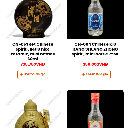
CN-053 set Chinese
CN-004 Chinese KIU
spirit JINJIU nice
KANG SHUANG ZHONG
ceramic, mini bottles
spirit , mini bottle 75ML
60ml
708.750
VNĐ
350.000
VNĐ
Thêm vào giỏ
Thêm vào giỏ