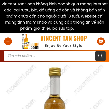
Vincent Tan Shop không kinh doanh qua mạng internet
các loại rượu, bia, đồ uống có cồn và không bán sản
phẩm chứa cồn cho người dưới 18 tuổi. Website chỉ
mang tính tham khảo và cung cấp thông tin về sản
phẩm, giới thiệu bộ sưu tập.
Dismiss
Skip
to
content
Products
search