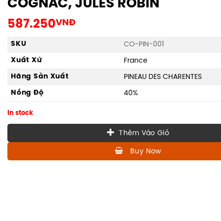
COGNAC, JULES ROBIN
587.250
VNĐ
SKU
CO-PIN-001
Xuất Xứ
France
Hãng Sản Xuất
PINEAU DES CHARENTES
Nồng Độ
40%
In stock
Thêm Vào Giỏ
Buy Now