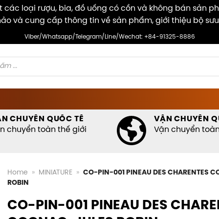
các loại rượu, bia, đồ uống có cồn và không bán sản p
ảo và cung cấp thông tin về sản phẩm, giới thiệu bộ sưu
Viber/Whatsapp/Telegram/Line/Wechat: +84-91325-8886
ẬN CHUYỂN QUỐC TẾ
VẬN CHUYỂN Q
n chuyển toàn thế giới
Vận chuyển toàn 
Home
»
MINIATURE
»
CO-PIN-001 PINEAU DES CHARENTES C
ROBIN
CO-PIN-001 PINEAU DES CHARE