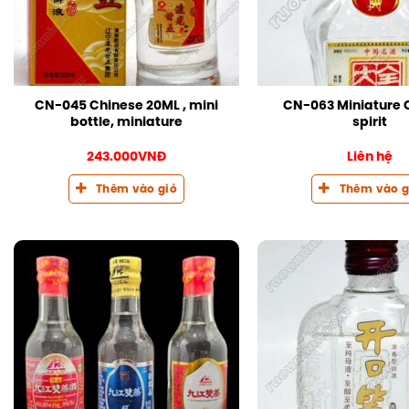
CN-045 Chinese 20ML , mini
CN-063 Miniature 
bottle, miniature
spirit
243.000
VNĐ
Liên hệ
Thêm vào giỏ
Thêm vào g