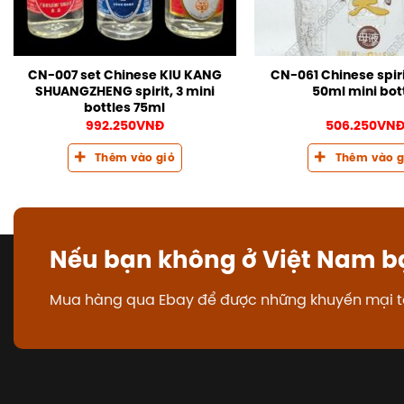
CN-007 set Chinese KIU KANG
CN-061 Chinese spiri
SHUANGZHENG spirit, 3 mini
50ml mini bot
bottles 75ml
992.250
VNĐ
506.250
VN
Thêm vào giỏ
Thêm vào g
Nếu bạn không ở Việt Nam b
Mua hàng qua Ebay để được những khuyến mại t