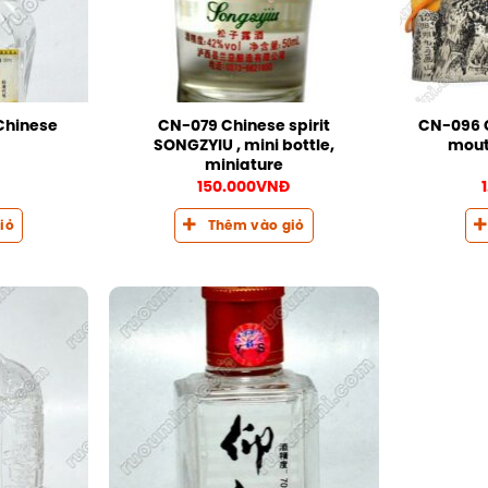
Chinese
CN-079 Chinese spirit
CN-096 C
SONGZYIU , mini bottle,
mout
miniature
150.000
VNĐ
iỏ
Thêm vào giỏ