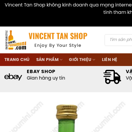
Vincent Tan Shop không kinh doanh qua mạng internet 
tính tham kh
Skip
to
content
Products
search
TRANG CHỦ
SẢN PHẨM
GIỚI THIỆU
LIÊN HỆ
EBAY SHOP
V
Gian hàng uy tín
Vậ