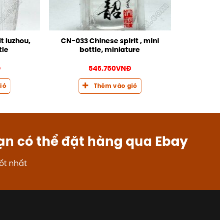
t luzhou,
CN-033 Chinese spirit , mini
tle
bottle, miniature
Đ
546.750
VNĐ
iỏ
Thêm vào giỏ
ạn có thể đặt hàng qua Ebay
ốt nhất