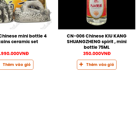
hinese mini bottle 4
CN-006 Chinese KIU KANG
ains ceramic set
SHUANGZHENG spirit , mini
bottle 75ML
1.990.000
VNĐ
350.000
VNĐ
Thêm vào giỏ
Thêm vào giỏ