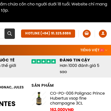
hẩm chứa cồn cho người dưới 18 tuổi. Website chỉ mang
 tập.
Dismiss
HOTLINE (+84) 91.325.8886
TIẾNG VIỆT
UỐC TẾ
ĐÁNG TIN CẬY
thế giới
Hơn 1000 đánh giá 5
sao
SẢN PHẨM
OGNAC, JULES
CO-PO-006 Polignac Prince
Hubertus vsop fine
NTES
champagne 3CL
162.000
VNĐ