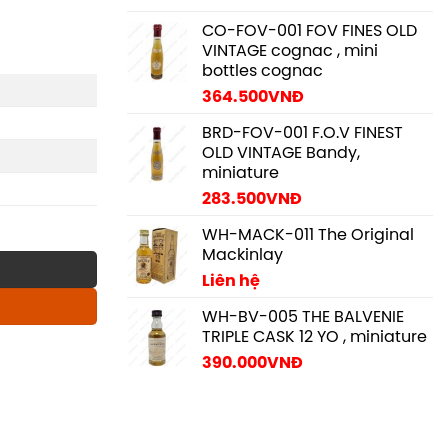
CO-FOV-001 FOV FINES OLD
VINTAGE cognac , mini
bottles cognac
364.500
VNĐ
BRD-FOV-001 F.O.V FINEST
OLD VINTAGE Bandy,
miniature
283.500
VNĐ
WH-MACK-011 The Original
Mackinlay
Liên hệ
WH-BV-005 THE BALVENIE
TRIPLE CASK 12 YO , miniature
390.000
VNĐ