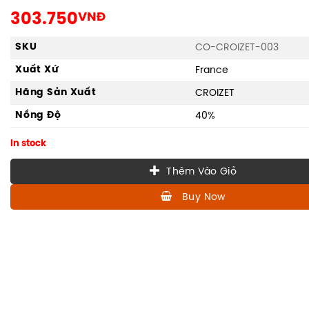
303.750
VNĐ
SKU
CO-CROIZET-003
Xuất Xứ
France
Hãng Sản Xuất
CROIZET
Nồng Độ
40%
In stock
Thêm Vào Giỏ
Buy Now