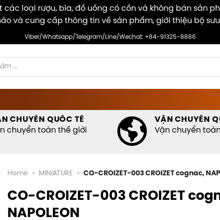
các loại rượu, bia, đồ uống có cồn và không bán sản p
ảo và cung cấp thông tin về sản phẩm, giới thiệu bộ sưu
Viber/Whatsapp/Telegram/Line/Wechat: +84-91325-8886
ẬN CHUYỂN QUỐC TẾ
VẬN CHUYỂN Q
n chuyển toàn thế giới
Vận chuyển toàn 
Home
»
MINIATURE
»
CO-CROIZET-003 CROIZET cognac, NA
CO-CROIZET-003 CROIZET cogn
NAPOLEON