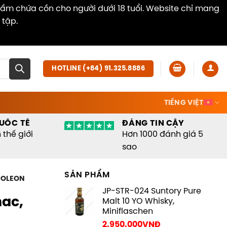
hẩm chứa cồn cho người dưới 18 tuổi. Website chỉ mang
 tập.
Dismiss
HOTLINE (+84) 91.325.8886
TIẾNG VIỆT
UỐC TẾ
ĐÁNG TIN CẬY
thế giới
Hơn 1000 đánh giá 5
sao
SẢN PHẨM
POLEON
JP-STR-024 Suntory Pure
ac,
Malt 10 YO Whisky,
Miniflaschen
2.950.000
VNĐ