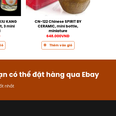
 KIU KANG
CN-122 Chinese SPIRIT BY
, 3 mini
CERAMIC, mini bottle,
l
miniature
Đ
648.000
VNĐ
iỏ
Thêm vào giỏ
ạn có thể đặt hàng qua Ebay
ốt nhất