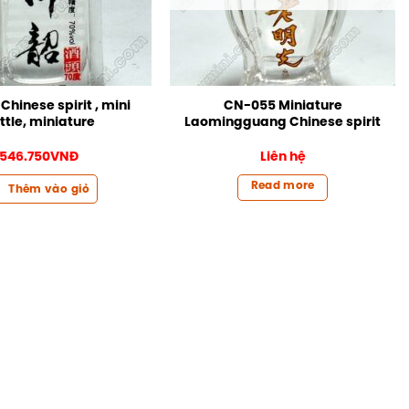
hinese spirit , mini
CN-055 Miniature
ttle, miniature
Laomingguang Chinese spirit
546.750
VNĐ
Liên hệ
Read more
Thêm vào giỏ