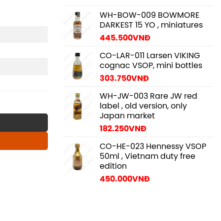
WH-BOW-009 BOWMORE
DARKEST 15 YO , miniatures
445.500
VNĐ
CO-LAR-011 Larsen VIKING
cognac VSOP, mini bottles
303.750
VNĐ
WH-JW-003 Rare JW red
label , old version, only
Japan market
182.250
VNĐ
CO-HE-023 Hennessy VSOP
50ml , Vietnam duty free
edition
450.000
VNĐ