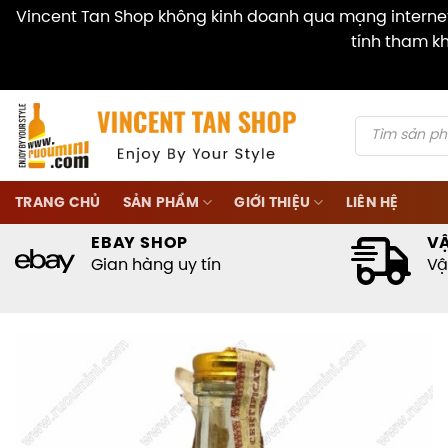
Vincent Tan Shop không kinh doanh qua mạng internet 
tính tham kh
Skip
to
content
Products
search
TRANG CHỦ
SẢN PHẨM
GIỚI THIỆU
LIÊN HỆ
EBAY SHOP
V
Gian hàng uy tín
Vậ