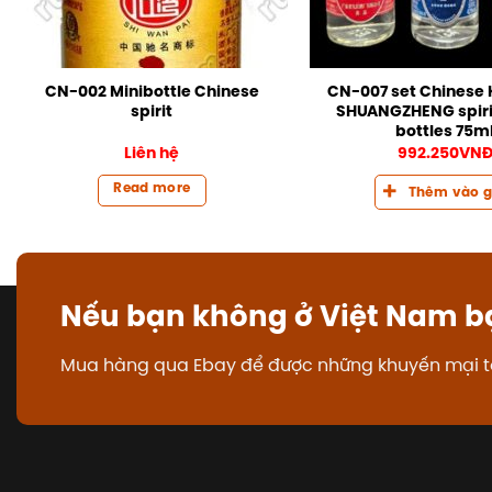
CN-002 Minibottle Chinese
CN-007 set Chinese
spirit
SHUANGZHENG spirit
bottles 75m
Liên hệ
992.250
VN
Read more
Thêm vào g
Nếu bạn không ở Việt Nam b
Mua hàng qua Ebay để được những khuyến mại t