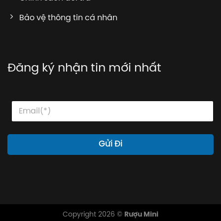
Bảo vệ thông tin cá nhân
Đăng ký nhận tin mới nhất
E
E
E
m
m
m
a
a
a
i
i
i
l
l
l
Gửi Đi
*
*
*
Copyright 2026 ©
Rượu Mini