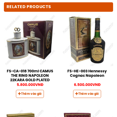
RELATED PRODUCTS
FS-CA-018 700ml CAMUS
FS-HE-003 Hennessy
THE RING NAPOLEON
Cognac Napoleon
22KARA GOLD PLATED
5.800.000
VNĐ
6.500.000
VNĐ
Thêm vào giỏ
Thêm vào giỏ