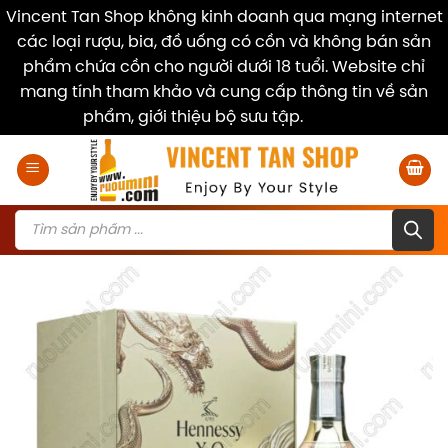
Vincent Tan Shop không kinh doanh qua mạng internet
các loại rượu, bia, đồ uống có cồn và không bán sản
phẩm chứa cồn cho người dưới 18 tuổi. Website chỉ
mang tính tham khảo và cung cấp thông tin về sản
phẩm, giới thiệu bộ sưu tập.
Dismiss
Skip
to
content
Products
search