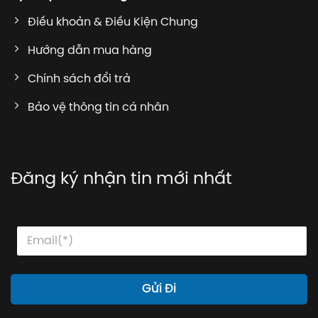
Điều khoản & Điều Kiện Chung
Hướng dẫn mua hàng
Chính sách đổi trả
Bảo vệ thông tin cá nhân
Đăng ký nhận tin mới nhất
E
E
E
m
m
m
a
a
a
i
i
i
l
l
l
Gửi Đi
E
*
m
a