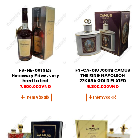
FS-HE-001 SIZE
FS-CA-018 700ml CAMUS
Hennessy Prive , very
THE RING NAPOLEON
hard to find
22KARA GOLD PLATED
7.900.000
VNĐ
5.800.000
VNĐ
Thêm vào giỏ
Thêm vào giỏ