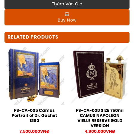
Thêm Vào Giỏ
Buy Now
RELATED PRODUCTS
FS-CA-005 Camus
FS-CA-008 SIZE 750ml
Portrait of Dr. Gachet
CAMUS NAPOLEON
1890
VIELLE RESERVE GOLD
VERSION
7.500.000
VNĐ
4.900.000
VNĐ