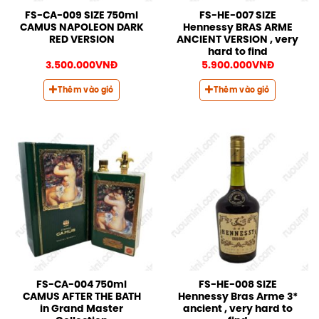
FS-CA-009 SIZE 750ml
FS-HE-007 SIZE
CAMUS NAPOLEON DARK
Hennessy BRAS ARME
RED VERSION
ANCIENT VERSION , very
hard to find
3.500.000
VNĐ
5.900.000
VNĐ
Thêm vào giỏ
Thêm vào giỏ
FS-CA-004 750ml
FS-HE-008 SIZE
CAMUS AFTER THE BATH
Hennessy Bras Arme 3*
in Grand Master
ancient , very hard to