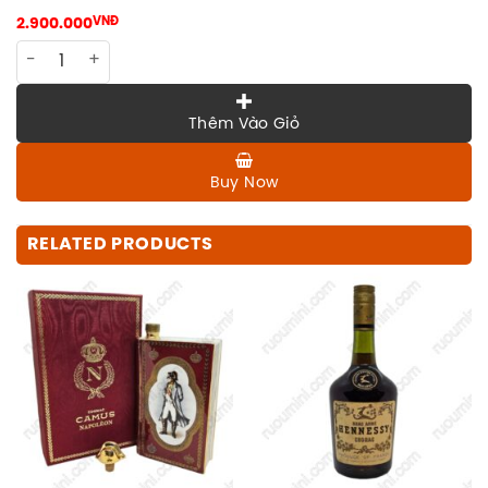
2.900.000
VNĐ
FS-SAKE-001 Sake Geisha nice ceramic 700ml quantity
Thêm Vào Giỏ
Buy Now
RELATED PRODUCTS