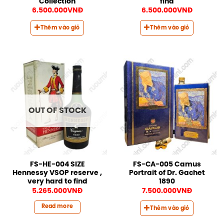
Collection
find
6.500.000
VNĐ
6.500.000
VNĐ
Thêm vào giỏ
Thêm vào giỏ
OUT OF STOCK
FS-HE-004 SIZE
FS-CA-005 Camus
Hennessy VSOP reserve ,
Portrait of Dr. Gachet
very hard to find
1890
5.265.000
VNĐ
7.500.000
VNĐ
Read more
Thêm vào giỏ