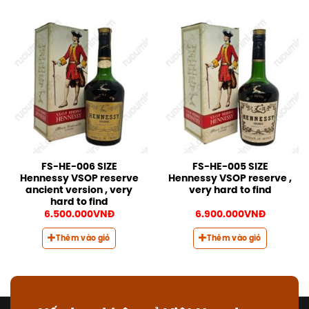
FS-HE-006 SIZE
FS-HE-005 SIZE
Hennessy VSOP reserve
Hennessy VSOP reserve ,
ancient version , very
very hard to find
hard to find
6.500.000
VNĐ
6.900.000
VNĐ
Thêm vào giỏ
Thêm vào giỏ