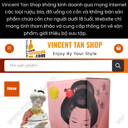
Vincent Tan Shop không kinh doanh qua mạng internet
các loại rượu, bia, đồ uống có cồn và không bán sản
phẩm chứa cồn cho người dưới 18 tuổi. Website chỉ
mang tính tham khảo và cung cấp thông tin về sản
phẩm, giới thiệu bộ sưu tập.
Dismiss
Skip
to
content
Products
search
New