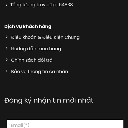
Tổng lượng truy cập : 64838
Dịch vụ khách hàng
Điều khoản & Điều Kiện Chung
Hướng dẫn mua hàng
Chính sách đổi trả
Bảo vệ thông tin cá nhân
Đăng ký nhận tin mới nhất
E
E
E
m
m
m