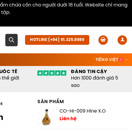
hẩm chứa cồn cho người dưới 18 tuổi. Website chỉ mang
 tập.
Dismiss
HOTLINE (+84) 91.325.8886
TIẾNG VIỆT
UỐC TẾ
ĐÁNG TIN CẬY
thế giới
Hơn 1000 đánh giá 5
sao
SẢN PHẨM
et
CO-HI-009 Hine X.O
n
Liên hệ