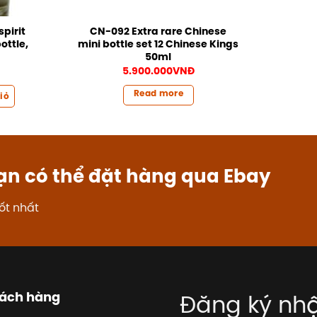
pirit
CN-092 Extra rare Chinese
ottle,
mini bottle set 12 Chinese Kings
50ml
5.900.000
VNĐ
Read more
iỏ
ạn có thể đặt hàng qua Ebay
ốt nhất
hách hàng
Đăng ký nhậ