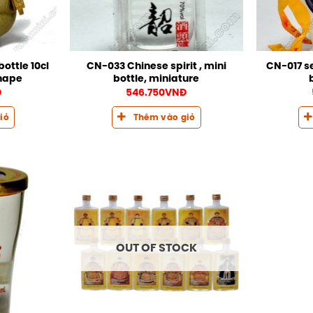
ottle 10cl
CN-033 Chinese spirit , mini
CN-017 se
shape
bottle, miniature
Đ
546.750
VNĐ
iỏ
Thêm vào giỏ
OUT OF STOCK