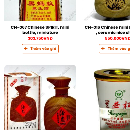
CN-067 Chinese SPIRIT, mini
CN-016 Chinese mini b
bottle, miniature
, ceramic nice 
303.750
VNĐ
550.000
VN
Thêm vào giỏ
Thêm vào g