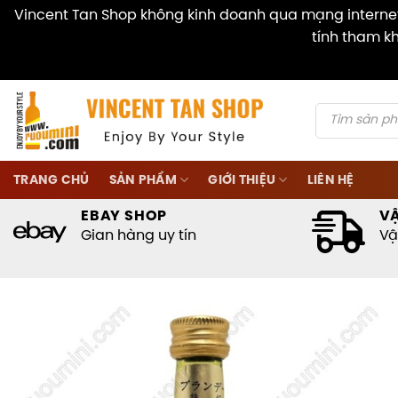
Vincent Tan Shop không kinh doanh qua mạng internet 
tính tham kh
Skip
to
content
Products
search
TRANG CHỦ
SẢN PHẨM
GIỚI THIỆU
LIÊN HỆ
EBAY SHOP
V
Gian hàng uy tín
Vậ