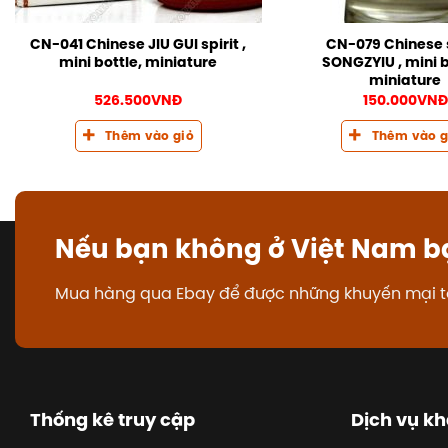
CN-041 Chinese JIU GUI spirit ,
CN-079 Chinese s
mini bottle, miniature
SONGZYIU , mini b
miniature
526.500
VNĐ
150.000
VNĐ
Thêm vào giỏ
Thêm vào g
Nếu bạn không ở Việt Nam b
Mua hàng qua Ebay để được những khuyến mại t
Thống kê truy cập
Dịch vụ k