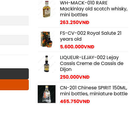
WH-MACK-010 RARE
Mackinlay old scotch whisky,
mini bottles
263.250
VNĐ
FS-CV-002 Royal Salute 21
years old
5.600.000
VNĐ
LIQUEUR-LEJAY-002 Lejay
Cassis Creme de Cassis de
Dijon
250.000
VNĐ
CN-201 Chinese SPIRIT 150ML,
mini bottles, miniature bottle
465.750
VNĐ