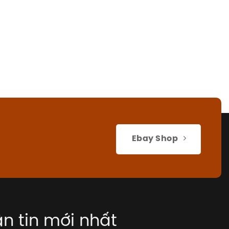
Ebay Shop
n tin mới nhất