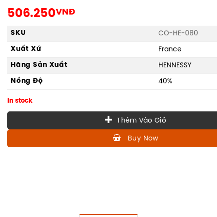
506.250
VNĐ
SKU
CO-HE-080
Xuất Xứ
France
Hãng Sản Xuất
HENNESSY
Nồng Độ
40%
In stock
Thêm Vào Giỏ
Buy Now