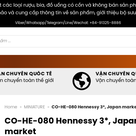
các loại rượu, bia, đồ uống có cồn và không bán sản p
ảo và cung cấp thông tin về sản phẩm, giới thiệu bộ sưu
Viber/Whatsapp/Telegram/Line/Wechat: +84-91325-8886
ẬN CHUYỂN QUỐC TẾ
VẬN CHUYỂN Q
n chuyển toàn thế giới
Vận chuyển toàn 
Home
»
MINIATURE
»
CO-HE-080 Hennessy 3*, Japan mark
CO-HE-080 Hennessy 3*, Japa
market