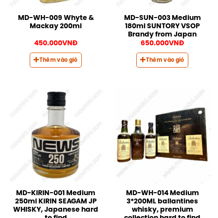
MD-WH-009 Whyte &
MD-SUN-003 Medium
Mackay 200ml
180ml SUNTORY VSOP
Brandy from Japan
450.000
VNĐ
650.000
VNĐ
Thêm vào giỏ
Thêm vào giỏ
MD-KIRIN-001 Medium
MD-WH-014 Medium
250ml KIRIN SEAGAM JP
3*200ML ballantines
WHISKY, Japanese hard
whisky, premium