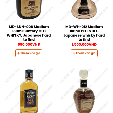
MD-SUN-008 Medium
MD-WH-012 Medium
180ml Suntory OLD
180ml POT STILL,
WHISKY, Japanese hard
Japanese whisky hard
to find
to find
550.000
VNĐ
1.500.000
VNĐ
Thêm vào giỏ
Thêm vào giỏ