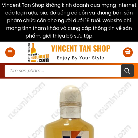
Vincent Tan Shop không kinh doanh qua mạng internet
các loại rượu, bia, đồ uống có cồn và không bán sản
phẩm chứa cồn cho người dưới 18 tuổi. Website chỉ
mang tính tham khảo và cung cấp thông tin về sản
phẩm, giới thiệu bộ sưu tập.
Dismiss
Skip
to
content
Products
search