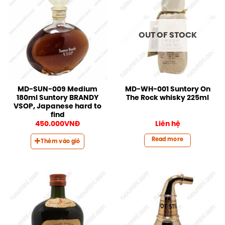
OUT OF STOCK
MD-SUN-009 Medium
MD-WH-001 Suntory On
180ml Suntory BRANDY
The Rock whisky 225ml
VSOP, Japanese hard to
find
450.000
VNĐ
Liên hệ
Read more
Thêm vào giỏ