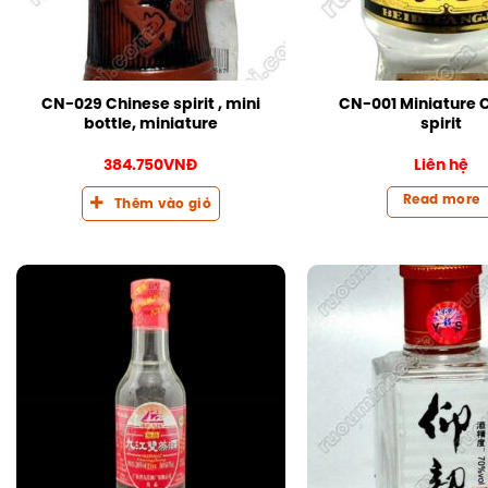
CN-029 Chinese spirit , mini
CN-001 Miniature 
bottle, miniature
spirit
384.750
VNĐ
Liên hệ
Read more
Thêm vào giỏ