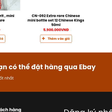
it , mini
CN-092 Extra rare Chinese
ure
mini bottle set 12 Chinese Kings
50ml
Đ
5.900.000
VNĐ
iỏ
Thêm vào giỏ
ạn có thể đặt hàng qua Ebay
ốt nhất
hách hàng