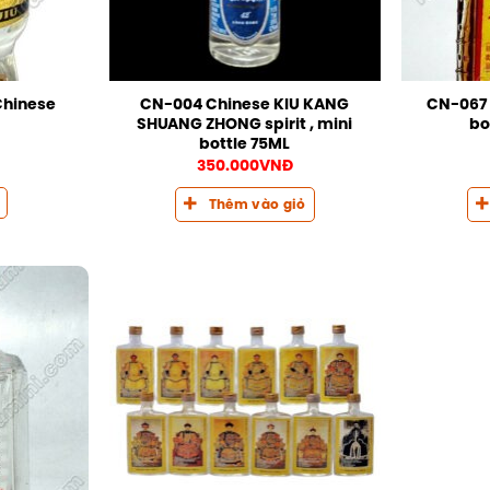
Chinese
CN-004 Chinese KIU KANG
CN-067 
SHUANG ZHONG spirit , mini
bo
bottle 75ML
350.000
VNĐ
Thêm vào giỏ