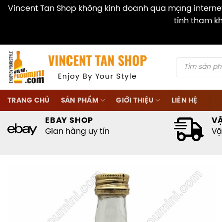
Vincent Tan Shop không kinh doanh qua mạng internet 
tính tham kh
Skip
to
content
Products
search
TRANG CHỦ
SẢN PHẨM
GIỚI THIỆU
LIÊN HỆ
EBAY SHOP
V
Gian hàng uy tín
Vậ