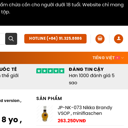
hẩm chứa cồn cho người dưới 18 tuổi. Website chỉ mang
 tập.
Dismiss
HOTLINE (+84) 91.325.8886
TIẾNG VIỆT
UỐC TẾ
ĐÁNG TIN CẬY
thế giới
Hơn 1000 đánh giá 5
sao
SẢN PHẨM
d version ,
JP-NK-073 Nikka Brandy
VSOP , miniflaschen
8 yo ,
263.250
VNĐ