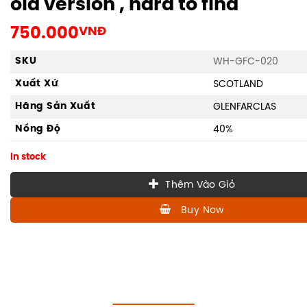
old version , hard to find
750.000
VNĐ
SKU
WH-GFC-020
Xuất Xứ
SCOTLAND
Hãng Sản Xuất
GLENFARCLAS
Nồng Độ
40%
In stock
Thêm Vào Giỏ
Buy Now