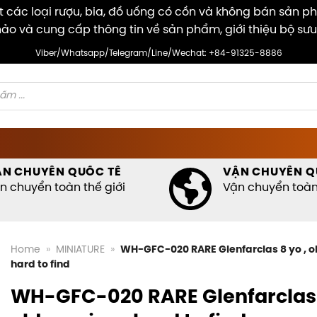
các loại rượu, bia, đồ uống có cồn và không bán sản p
ảo và cung cấp thông tin về sản phẩm, giới thiệu bộ sưu
Viber/Whatsapp/Telegram/Line/Wechat: +84-91325-8886
ẬN CHUYỂN QUỐC TẾ
VẬN CHUYỂN Q
n chuyển toàn thế giới
Vận chuyển toàn 
Home
»
MINIATURE
»
WH-GFC-020 RARE Glenfarclas 8 yo , ol
hard to find
WH-GFC-020 RARE Glenfarclas 