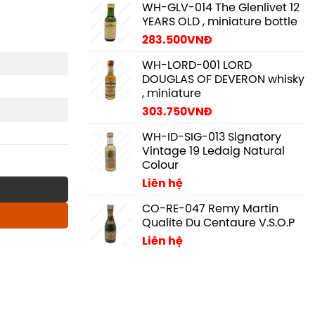
WH-GLV-014 The Glenlivet 12
YEARS OLD , miniature bottle
283.500
VNĐ
WH-LORD-001 LORD
DOUGLAS OF DEVERON whisky
, miniature
303.750
VNĐ
WH-ID-SIG-013 Signatory
Vintage 19 Ledaig Natural
Colour
Liên hệ
CO-RE-047 Remy Martin
Qualite Du Centaure V.S.O.P
Liên hệ