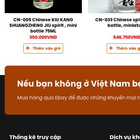
CN-005 Chinese KIU KANG
CN-033 Chinese spir
SHUANGZHENG JIU spirit , mini
bottle, miniat
bottle 75ML
350.000
VNĐ
546.750
VN
Thêm vào giỏ
Thêm vào g
Nếu bạn không ở Việt Nam b
Mua hàng qua Ebay để được những khuyến mại t
Thống kê truy cập
Dịch vụ k