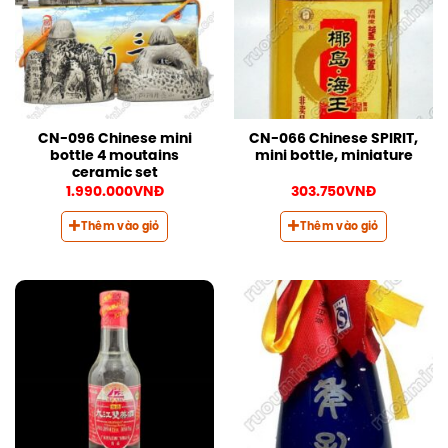
CN-096 Chinese mini
CN-066 Chinese SPIRIT,
bottle 4 moutains
mini bottle, miniature
ceramic set
1.990.000
VNĐ
303.750
VNĐ
Thêm vào giỏ
Thêm vào giỏ