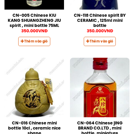
CN-005 Chinese KIU
CN-118 Chinese spirit BY
KANG SHUANGZHENG JIU
CERAMIC , 125ml mini
spirit , mini bottle 75ML
bottle
350.000
VNĐ
350.000
VNĐ
Thêm vào giỏ
Thêm vào giỏ
CN-016 Chinese mini
CN-064 Chinese jING
bottle 10cl , ceramic nice
BRAND CO.LTD , mini
shape
bottle, miniature