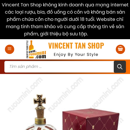
Vincent Tan Shop không kinh doanh qua mạng internet
các loại rượu, bia, đồ uống có cồn và không bán sản
phẩm chứa cồn cho người dưới 18 tuổi. Website chỉ
mang tính tham khảo và cung cấp thông tin về sản
phẩm, giới thiệu bộ sưu tập.
Dismiss
Skip
to
content
Products
search